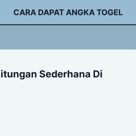
CARA DAPAT ANGKA TOGEL
hitungan Sederhana Di