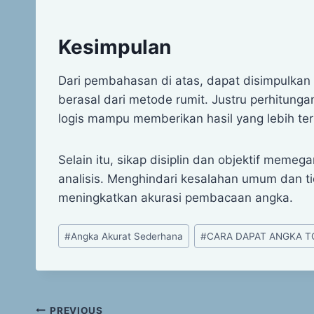
Kesimpulan
Dari pembahasan di atas, dapat disimpulka
berasal dari metode rumit. Justru perhitung
logis mampu memberikan hasil yang lebih ter
Selain itu, sikap disiplin dan objektif meme
analisis. Menghindari kesalahan umum dan 
meningkatkan akurasi pembacaan angka.
Post
#
Angka Akurat Sederhana
#
CARA DAPAT ANGKA T
Tags:
PREVIOUS