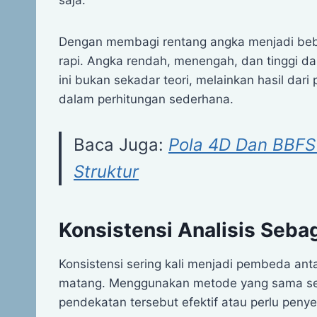
saja.
Dengan membagi rentang angka menjadi bebe
rapi. Angka rendah, menengah, dan tinggi d
ini bukan sekadar teori, melainkan hasil da
dalam perhitungan sederhana.
Baca Juga:
Pola 4D Dan BBFS 
Struktur
Konsistensi Analisis Seba
Konsistensi sering kali menjadi pembeda anta
matang. Menggunakan metode yang sama se
pendekatan tersebut efektif atau perlu penye