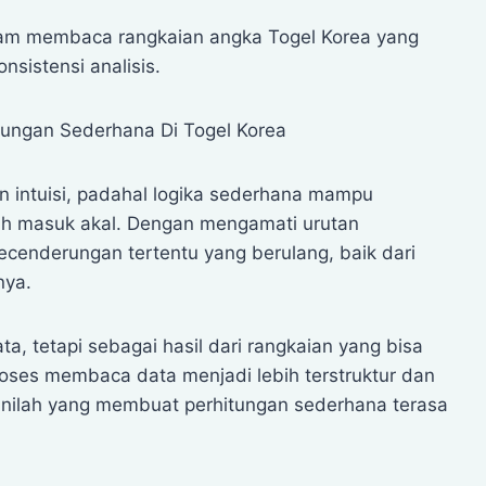
lam membaca rangkaian angka Togel Korea yang
sistensi analisis.
n intuisi, padahal logika sederhana mampu
h masuk akal. Dengan mengamati urutan
enderungan tertentu yang berulang, baik dari
nya.
ta, tetapi sebagai hasil dari rangkaian yang bisa
proses membaca data menjadi lebih terstruktur dan
inilah yang membuat perhitungan sederhana terasa