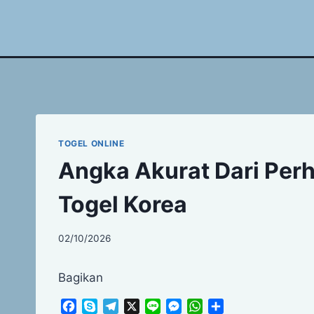
Skip
to
content
TOGEL ONLINE
Angka Akurat Dari Per
Togel Korea
02/10/2026
Bagikan
F
S
T
X
L
M
W
S