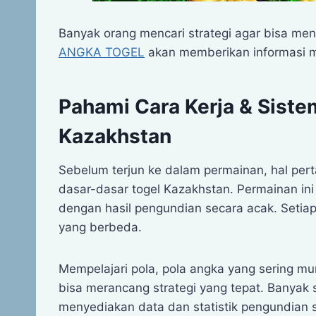
Banyak orang mencari strategi agar bisa me
ANGKA TOGEL
akan memberikan informasi m
Pahami Cara Kerja & Sist
Kazakhstan
Sebelum terjun ke dalam permainan, hal pe
dasar-dasar togel Kazakhstan. Permainan in
dengan hasil pengundian secara acak. Setiap
yang berbeda.
Mempelajari pola, pola angka yang sering m
bisa merancang strategi yang tepat. Banyak 
menyediakan data dan statistik pengundian 