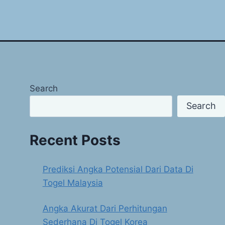
Search
Search
Recent Posts
Prediksi Angka Potensial Dari Data Di
Togel Malaysia
Angka Akurat Dari Perhitungan
Sederhana Di Togel Korea