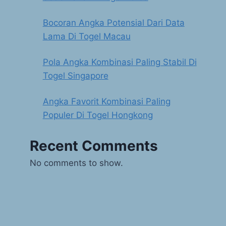
Bocoran Angka Potensial Dari Data
Lama Di Togel Macau
Pola Angka Kombinasi Paling Stabil Di
Togel Singapore
Angka Favorit Kombinasi Paling
Populer Di Togel Hongkong
Recent Comments
No comments to show.