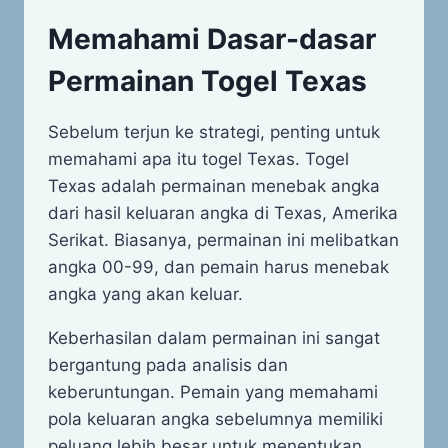
Memahami Dasar-dasar
Permainan Togel Texas
Sebelum terjun ke strategi, penting untuk
memahami apa itu togel Texas. Togel
Texas adalah permainan menebak angka
dari hasil keluaran angka di Texas, Amerika
Serikat. Biasanya, permainan ini melibatkan
angka 00-99, dan pemain harus menebak
angka yang akan keluar.
Keberhasilan dalam permainan ini sangat
bergantung pada analisis dan
keberuntungan. Pemain yang memahami
pola keluaran angka sebelumnya memiliki
peluang lebih besar untuk menentukan