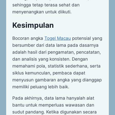
sehingga tetap terasa sehat dan
menyenangkan untuk diikuti.
Kesimpulan
Bocoran angka
Togel Macau
potensial yang
bersumber dari data lama pada dasarnya
adalah hasil dari pengamatan, pencatatan,
dan analisis yang konsisten. Dengan
memahami pola, statistik sederhana, serta
siklus kemunculan, pembaca dapat
menyusun gambaran angka yang dianggap
memiliki peluang lebih baik.
Pada akhirnya, data lama hanyalah alat
bantu untuk memperluas wawasan dan
sudut pandang. Ketika digunakan secara