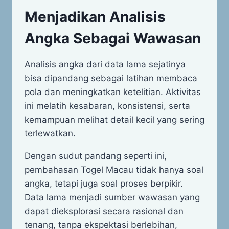
Menjadikan Analisis
Angka Sebagai Wawasan
Analisis angka dari data lama sejatinya
bisa dipandang sebagai latihan membaca
pola dan meningkatkan ketelitian. Aktivitas
ini melatih kesabaran, konsistensi, serta
kemampuan melihat detail kecil yang sering
terlewatkan.
Dengan sudut pandang seperti ini,
pembahasan Togel Macau tidak hanya soal
angka, tetapi juga soal proses berpikir.
Data lama menjadi sumber wawasan yang
dapat dieksplorasi secara rasional dan
tenang, tanpa ekspektasi berlebihan,