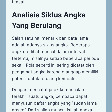
firasat.
Analisis Siklus Angka
Yang Berulang
Salah satu hal menarik dari data lama
adalah adanya siklus angka. Beberapa
angka terlihat muncul dalam interval
tertentu, misalnya setiap beberapa periode
sekali. Pola seperti ini sering dicatat oleh
pengamat angka karena dianggap memiliki
potensi untuk terulang kembali.
Dengan mencatat jarak kemunculan
terakhir suatu angka, pembaca dapat
menyusun daftar angka yang “sudah lama
absen”. Dari sinilah muncul istilah angka