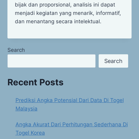
bijak dan proporsional, analisis ini dapat
menjadi kegiatan yang menarik, informatif,
dan menantang secara intelektual.
Search
Search
Recent Posts
Prediksi Angka Potensial Dari Data Di Togel
Malaysia
Angka Akurat Dari Perhitungan Sederhana Di
Togel Korea