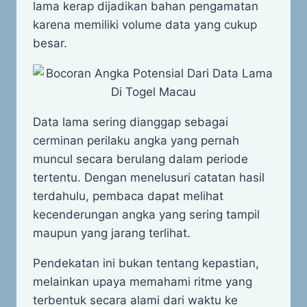
lama kerap dijadikan bahan pengamatan
karena memiliki volume data yang cukup
besar.
Data lama sering dianggap sebagai
cerminan perilaku angka yang pernah
muncul secara berulang dalam periode
tertentu. Dengan menelusuri catatan hasil
terdahulu, pembaca dapat melihat
kecenderungan angka yang sering tampil
maupun yang jarang terlihat.
Pendekatan ini bukan tentang kepastian,
melainkan upaya memahami ritme yang
terbentuk secara alami dari waktu ke