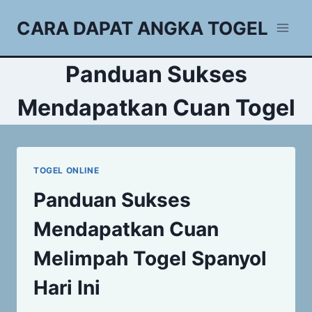
Skip
CARA DAPAT ANGKA TOGEL
to
content
Panduan Sukses
Mendapatkan Cuan Togel
TOGEL ONLINE
Panduan Sukses
Mendapatkan Cuan
Melimpah Togel Spanyol
Hari Ini