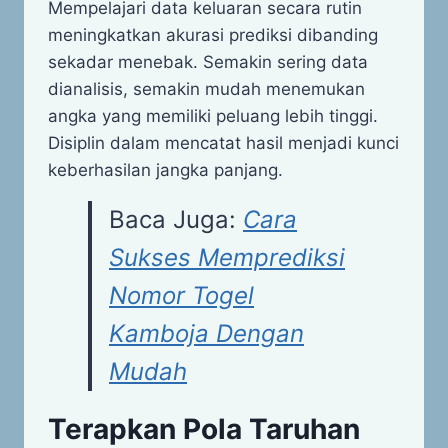
Mempelajari data keluaran secara rutin
meningkatkan akurasi prediksi dibanding
sekadar menebak. Semakin sering data
dianalisis, semakin mudah menemukan
angka yang memiliki peluang lebih tinggi.
Disiplin dalam mencatat hasil menjadi kunci
keberhasilan jangka panjang.
Baca Juga:
Cara
Sukses Memprediksi
Nomor Togel
Kamboja Dengan
Mudah
Terapkan Pola Taruhan