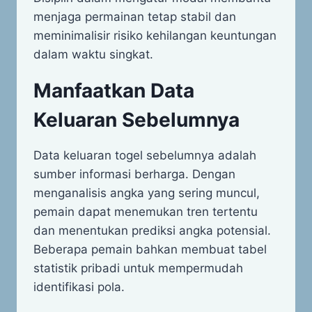
menjaga permainan tetap stabil dan
meminimalisir risiko kehilangan keuntungan
dalam waktu singkat.
Manfaatkan Data
Keluaran Sebelumnya
Data keluaran togel sebelumnya adalah
sumber informasi berharga. Dengan
menganalisis angka yang sering muncul,
pemain dapat menemukan tren tertentu
dan menentukan prediksi angka potensial.
Beberapa pemain bahkan membuat tabel
statistik pribadi untuk mempermudah
identifikasi pola.