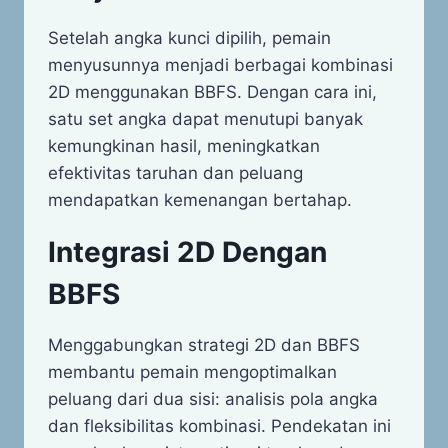
Setelah angka kunci dipilih, pemain
menyusunnya menjadi berbagai kombinasi
2D menggunakan BBFS. Dengan cara ini,
satu set angka dapat menutupi banyak
kemungkinan hasil, meningkatkan
efektivitas taruhan dan peluang
mendapatkan kemenangan bertahap.
Integrasi 2D Dengan
BBFS
Menggabungkan strategi 2D dan BBFS
membantu pemain mengoptimalkan
peluang dari dua sisi: analisis pola angka
dan fleksibilitas kombinasi. Pendekatan ini