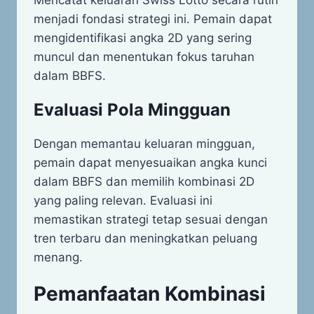
Mencatat keluaran Swiss Lotto secara rutin
menjadi fondasi strategi ini. Pemain dapat
mengidentifikasi angka 2D yang sering
muncul dan menentukan fokus taruhan
dalam BBFS.
Evaluasi Pola Mingguan
Dengan memantau keluaran mingguan,
pemain dapat menyesuaikan angka kunci
dalam BBFS dan memilih kombinasi 2D
yang paling relevan. Evaluasi ini
memastikan strategi tetap sesuai dengan
tren terbaru dan meningkatkan peluang
menang.
Pemanfaatan Kombinasi