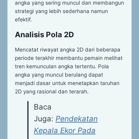
angka yang sering muncul dan membangun
strategi yang lebih sederhana namun
efektif.
Analisis Pola 2D
Mencatat riwayat angka 2D dari beberapa
periode terakhir membantu pemain melihat
tren kemunculan angka tertentu. Pola
angka yang muncul berulang dapat
menjadi dasar untuk menetapkan taruhan
2D yang rasional dan terarah.
Baca
Juga:
Pendekatan
Kepala Ekor Pada