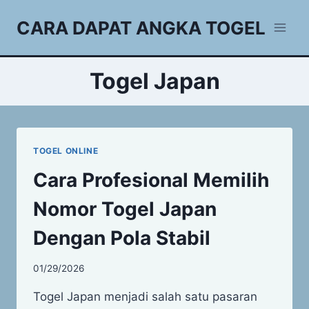
Skip
CARA DAPAT ANGKA TOGEL
to
content
Togel Japan
TOGEL ONLINE
Cara Profesional Memilih
Nomor Togel Japan
Dengan Pola Stabil
01/29/2026
Togel Japan menjadi salah satu pasaran