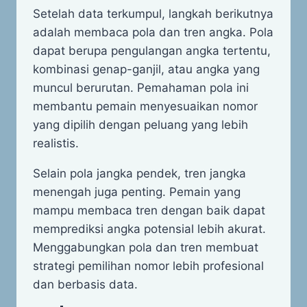
Setelah data terkumpul, langkah berikutnya
adalah membaca pola dan tren angka. Pola
dapat berupa pengulangan angka tertentu,
kombinasi genap-ganjil, atau angka yang
muncul berurutan. Pemahaman pola ini
membantu pemain menyesuaikan nomor
yang dipilih dengan peluang yang lebih
realistis.
Selain pola jangka pendek, tren jangka
menengah juga penting. Pemain yang
mampu membaca tren dengan baik dapat
memprediksi angka potensial lebih akurat.
Menggabungkan pola dan tren membuat
strategi pemilihan nomor lebih profesional
dan berbasis data.