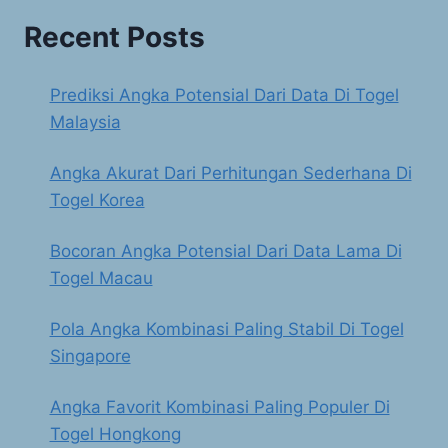
Recent Posts
Prediksi Angka Potensial Dari Data Di Togel
Malaysia
Angka Akurat Dari Perhitungan Sederhana Di
Togel Korea
Bocoran Angka Potensial Dari Data Lama Di
Togel Macau
Pola Angka Kombinasi Paling Stabil Di Togel
Singapore
Angka Favorit Kombinasi Paling Populer Di
Togel Hongkong