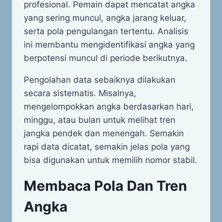
profesional. Pemain dapat mencatat angka
yang sering muncul, angka jarang keluar,
serta pola pengulangan tertentu. Analisis
ini membantu mengidentifikasi angka yang
berpotensi muncul di periode berikutnya.
Pengolahan data sebaiknya dilakukan
secara sistematis. Misalnya,
mengelompokkan angka berdasarkan hari,
minggu, atau bulan untuk melihat tren
jangka pendek dan menengah. Semakin
rapi data dicatat, semakin jelas pola yang
bisa digunakan untuk memilih nomor stabil.
Membaca Pola Dan Tren
Angka