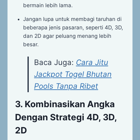
bermain lebih lama.
Jangan lupa untuk membagi taruhan di
beberapa jenis pasaran, seperti 4D, 3D,
dan 2D agar peluang menang lebih
besar.
Baca Juga:
Cara Jitu
Jackpot Togel Bhutan
Pools Tanpa Ribet
3. Kombinasikan Angka
Dengan Strategi 4D, 3D,
2D