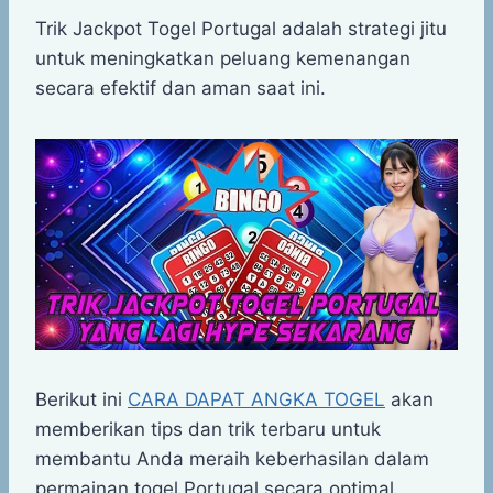
a
k
e
i
e
h
h
c
y
l
n
s
a
a
Trik Jackpot Togel Portugal adalah strategi jitu
e
p
e
e
s
t
r
untuk meningkatkan peluang kemenangan
b
e
g
e
s
e
secara efektif dan aman saat ini.
o
r
n
A
o
a
g
p
k
m
e
p
r
Berikut ini
CARA DAPAT ANGKA TOGEL
akan
memberikan tips dan trik terbaru untuk
membantu Anda meraih keberhasilan dalam
permainan togel Portugal secara optimal.