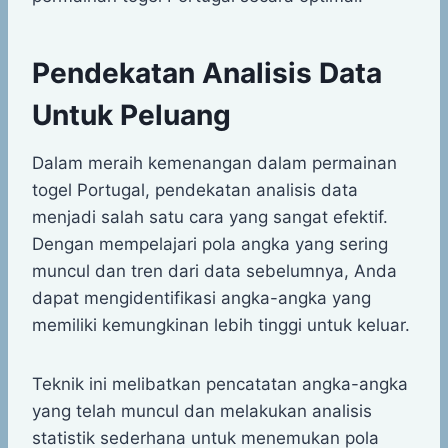
Pendekatan Analisis Data
Untuk Peluang
Dalam meraih kemenangan dalam permainan
togel Portugal, pendekatan analisis data
menjadi salah satu cara yang sangat efektif.
Dengan mempelajari pola angka yang sering
muncul dan tren dari data sebelumnya, Anda
dapat mengidentifikasi angka-angka yang
memiliki kemungkinan lebih tinggi untuk keluar.
Teknik ini melibatkan pencatatan angka-angka
yang telah muncul dan melakukan analisis
statistik sederhana untuk menemukan pola