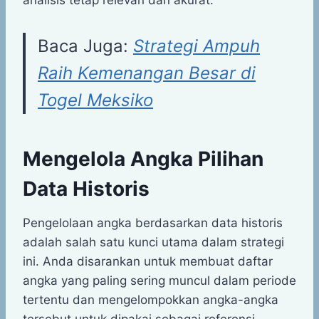
analisis tetap relevan dan akurat.
Baca Juga:
Strategi Ampuh
Raih Kemenangan Besar di
Togel Meksiko
Mengelola Angka Pilihan
Data Historis
Pengelolaan angka berdasarkan data historis
adalah salah satu kunci utama dalam strategi
ini. Anda disarankan untuk membuat daftar
angka yang paling sering muncul dalam periode
tertentu dan mengelompokkan angka-angka