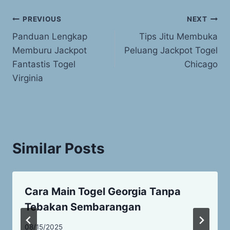
Post
PREVIOUS
NEXT
Panduan Lengkap
Tips Jitu Membuka
navigation
Memburu Jackpot
Peluang Jackpot Togel
Fantastis Togel
Chicago
Virginia
Similar Posts
Cara Main Togel Georgia Tanpa
Tebakan Sembarangan
08/15/2025