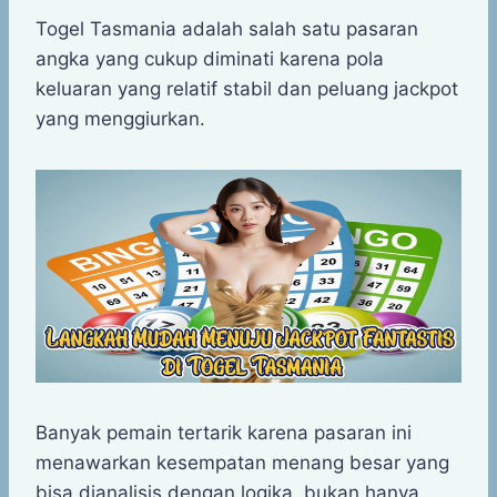
a
k
e
i
e
h
h
c
y
l
n
s
a
a
Togel Tasmania adalah salah satu pasaran
e
p
e
e
s
t
r
angka yang cukup diminati karena pola
b
e
g
e
s
e
keluaran yang relatif stabil dan peluang jackpot
o
r
n
A
yang menggiurkan.
o
a
g
p
k
m
e
p
r
Banyak pemain tertarik karena pasaran ini
menawarkan kesempatan menang besar yang
bisa dianalisis dengan logika, bukan hanya