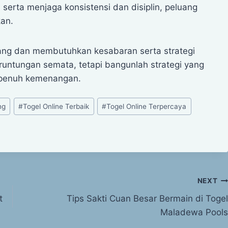
serta menjaga konsistensi dan disiplin, peluang
kan.
uang dan membutuhkan kesabaran serta strategi
untungan semata, tetapi bangunlah strategi yang
ng penuh kemenangan.
ng
#
Togel Online Terbaik
#
Togel Online Terpercaya
NEXT
t
Tips Sakti Cuan Besar Bermain di Togel
Maladewa Pools