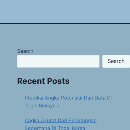
Search
Search
Recent Posts
Prediksi Angka Potensial Dari Data Di
Togel Malaysia
Angka Akurat Dari Perhitungan
Sederhana Di Togel Korea