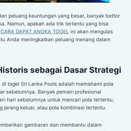
an peluang keuntungan yang besar, banyak bettor
a. Namun, apakah ada trik tertentu yang bisa
l
CARA DAPAT ANGKA TOGEL
ini akan mengulas
antu Anda meningkatkan peluang menang dalam
storis sebagai Dasar Strategi
i togel Sri Lanka Pools adalah memahami pola
uar sebelumnya. Banyak pemain profesional
ari-hari sebelumnya untuk mencari pola tertentu,
 jarang keluar, atau pola kombinasi tertentu.
sa memberikan gambaran dan membantu dalam