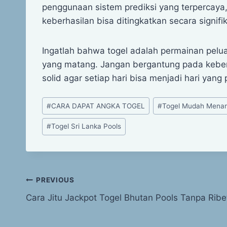
penggunaan sistem prediksi yang terpercaya, 
keberhasilan bisa ditingkatkan secara signifi
Ingatlah bahwa togel adalah permainan pel
yang matang. Jangan bergantung pada keber
solid agar setiap hari bisa menjadi hari ya
Post
#
CARA DAPAT ANGKA TOGEL
#
Togel Mudah Mena
Tags:
#
Togel Sri Lanka Pools
Post
PREVIOUS
Cara Jitu Jackpot Togel Bhutan Pools Tanpa Ribe
navigation