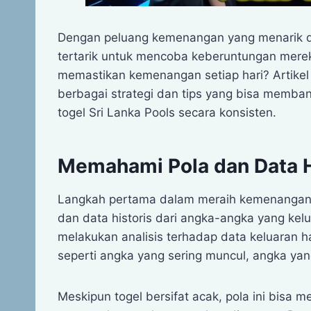
Dengan peluang kemenangan yang menarik d
tertarik untuk mencoba keberuntungan merek
memastikan kemenangan setiap hari? Artike
berbagai strategi dan tips yang bisa memb
togel Sri Lanka Pools secara konsisten.
Memahami Pola dan Data Hi
Langkah pertama dalam meraih kemenangan d
dan data historis dari angka-angka yang kel
melakukan analisis terhadap data keluaran h
seperti angka yang sering muncul, angka yang
Meskipun togel bersifat acak, pola ini bi