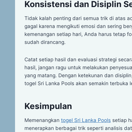
Konsistensi dan Disiplin 
Tidak kalah penting dari semua trik di atas 
gagal karena mengikuti emosi dan sering ber
kemenangan setiap hari, Anda harus tetap fok
sudah dirancang.
Catat setiap hasil dan evaluasi strategi sec
hasil, jangan ragu untuk melakukan penyesuai
yang matang. Dengan ketekunan dan disiplin
togel Sri Lanka Pools akan semakin terbuka l
Kesimpulan
Memenangkan
togel Sri Lanka Pools
setiap 
menerapkan berbagai trik seperti analisis dat