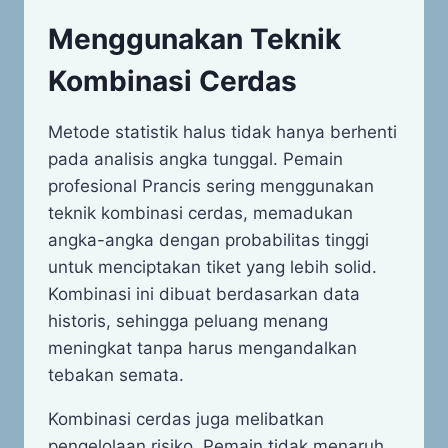
Menggunakan Teknik
Kombinasi Cerdas
Metode statistik halus tidak hanya berhenti
pada analisis angka tunggal. Pemain
profesional Prancis sering menggunakan
teknik kombinasi cerdas, memadukan
angka-angka dengan probabilitas tinggi
untuk menciptakan tiket yang lebih solid.
Kombinasi ini dibuat berdasarkan data
historis, sehingga peluang menang
meningkat tanpa harus mengandalkan
tebakan semata.
Kombinasi cerdas juga melibatkan
pengelolaan risiko. Pemain tidak menaruh