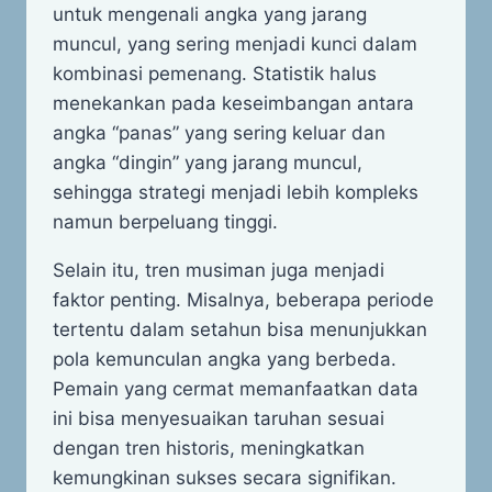
untuk mengenali angka yang jarang
muncul, yang sering menjadi kunci dalam
kombinasi pemenang. Statistik halus
menekankan pada keseimbangan antara
angka “panas” yang sering keluar dan
angka “dingin” yang jarang muncul,
sehingga strategi menjadi lebih kompleks
namun berpeluang tinggi.
Selain itu, tren musiman juga menjadi
faktor penting. Misalnya, beberapa periode
tertentu dalam setahun bisa menunjukkan
pola kemunculan angka yang berbeda.
Pemain yang cermat memanfaatkan data
ini bisa menyesuaikan taruhan sesuai
dengan tren historis, meningkatkan
kemungkinan sukses secara signifikan.