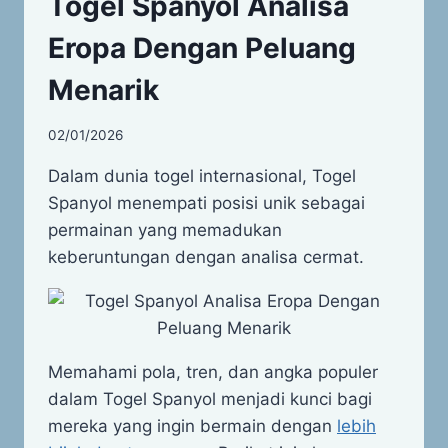
Togel Spanyol Analisa
Eropa Dengan Peluang
Menarik
02/01/2026
Dalam dunia togel internasional, Togel
Spanyol menempati posisi unik sebagai
permainan yang memadukan
keberuntungan dengan analisa cermat.
Memahami pola, tren, dan angka populer
dalam Togel Spanyol menjadi kunci bagi
mereka yang ingin bermain dengan
lebih