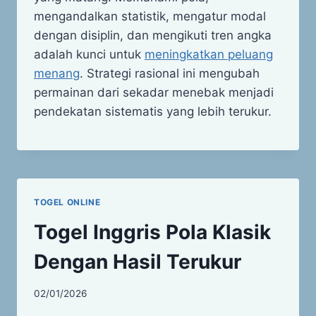
mengandalkan statistik, mengatur modal
dengan disiplin, dan mengikuti tren angka
adalah kunci untuk
meningkatkan peluang
menang
. Strategi rasional ini mengubah
permainan dari sekadar menebak menjadi
pendekatan sistematis yang lebih terukur.
TOGEL ONLINE
Togel Inggris Pola Klasik
Dengan Hasil Terukur
02/01/2026