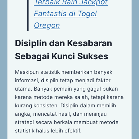
Terbaik Raih Jackpot
Fantastis di Togel
Oregon
Disiplin dan Kesabaran
Sebagai Kunci Sukses
Meskipun statistik memberikan banyak
informasi, disiplin tetap menjadi faktor
utama. Banyak pemain yang gagal bukan
karena metode mereka salah, tetapi karena
kurang konsisten. Disiplin dalam memilih
angka, mencatat hasil, dan meninjau
strategi secara berkala membuat metode
statistik halus lebih efektif.