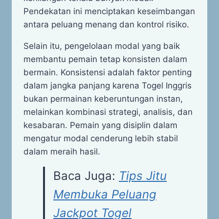
Pendekatan ini menciptakan keseimbangan
antara peluang menang dan kontrol risiko.
Selain itu, pengelolaan modal yang baik
membantu pemain tetap konsisten dalam
bermain. Konsistensi adalah faktor penting
dalam jangka panjang karena Togel Inggris
bukan permainan keberuntungan instan,
melainkan kombinasi strategi, analisis, dan
kesabaran. Pemain yang disiplin dalam
mengatur modal cenderung lebih stabil
dalam meraih hasil.
Baca Juga:
Tips Jitu
Membuka Peluang
Jackpot Togel