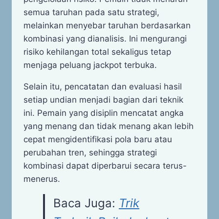
semua taruhan pada satu strategi,
melainkan menyebar taruhan berdasarkan
kombinasi yang dianalisis. Ini mengurangi
risiko kehilangan total sekaligus tetap
menjaga peluang jackpot terbuka.
Selain itu, pencatatan dan evaluasi hasil
setiap undian menjadi bagian dari teknik
ini. Pemain yang disiplin mencatat angka
yang menang dan tidak menang akan lebih
cepat mengidentifikasi pola baru atau
perubahan tren, sehingga strategi
kombinasi dapat diperbarui secara terus-
menerus.
Baca Juga:
Trik