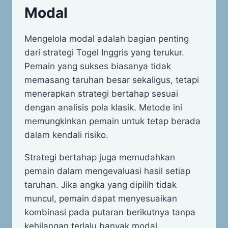
Modal
Mengelola modal adalah bagian penting
dari strategi Togel Inggris yang terukur.
Pemain yang sukses biasanya tidak
memasang taruhan besar sekaligus, tetapi
menerapkan strategi bertahap sesuai
dengan analisis pola klasik. Metode ini
memungkinkan pemain untuk tetap berada
dalam kendali risiko.
Strategi bertahap juga memudahkan
pemain dalam mengevaluasi hasil setiap
taruhan. Jika angka yang dipilih tidak
muncul, pemain dapat menyesuaikan
kombinasi pada putaran berikutnya tanpa
kehilangan terlalu banyak modal.