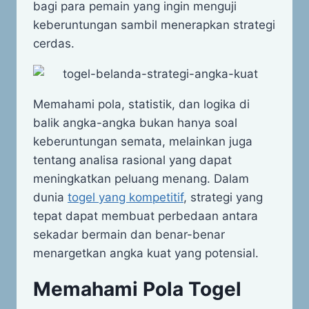
bagi para pemain yang ingin menguji
keberuntungan sambil menerapkan strategi
cerdas.
Memahami pola, statistik, dan logika di
balik angka-angka bukan hanya soal
keberuntungan semata, melainkan juga
tentang analisa rasional yang dapat
meningkatkan peluang menang. Dalam
dunia
togel yang kompetitif
, strategi yang
tepat dapat membuat perbedaan antara
sekadar bermain dan benar-benar
menargetkan angka kuat yang potensial.
Memahami Pola Togel