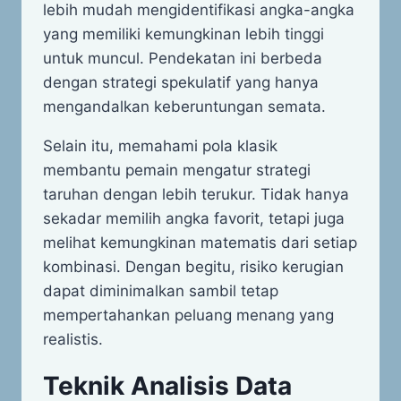
lebih mudah mengidentifikasi angka-angka
yang memiliki kemungkinan lebih tinggi
untuk muncul. Pendekatan ini berbeda
dengan strategi spekulatif yang hanya
mengandalkan keberuntungan semata.
Selain itu, memahami pola klasik
membantu pemain mengatur strategi
taruhan dengan lebih terukur. Tidak hanya
sekadar memilih angka favorit, tetapi juga
melihat kemungkinan matematis dari setiap
kombinasi. Dengan begitu, risiko kerugian
dapat diminimalkan sambil tetap
mempertahankan peluang menang yang
realistis.
Teknik Analisis Data