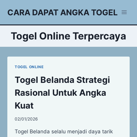
Skip
CARA DAPAT ANGKA TOGEL
to
content
Togel Online Terpercaya
TOGEL ONLINE
Togel Belanda Strategi
Rasional Untuk Angka
Kuat
02/01/2026
Togel Belanda selalu menjadi daya tarik