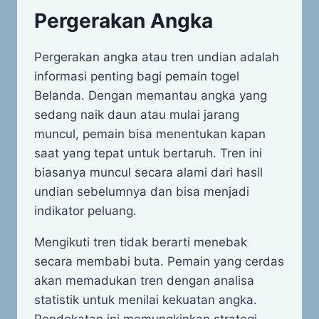
Pergerakan Angka
Pergerakan angka atau tren undian adalah
informasi penting bagi pemain togel
Belanda. Dengan memantau angka yang
sedang naik daun atau mulai jarang
muncul, pemain bisa menentukan kapan
saat yang tepat untuk bertaruh. Tren ini
biasanya muncul secara alami dari hasil
undian sebelumnya dan bisa menjadi
indikator peluang.
Mengikuti tren tidak berarti menebak
secara membabi buta. Pemain yang cerdas
akan memadukan tren dengan analisa
statistik untuk menilai kekuatan angka.