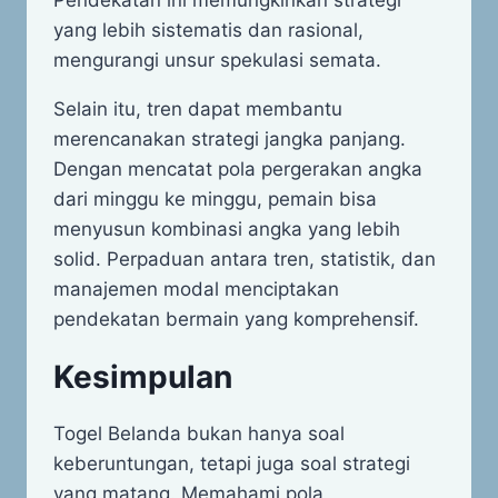
Pendekatan ini memungkinkan strategi
yang lebih sistematis dan rasional,
mengurangi unsur spekulasi semata.
Selain itu, tren dapat membantu
merencanakan strategi jangka panjang.
Dengan mencatat pola pergerakan angka
dari minggu ke minggu, pemain bisa
menyusun kombinasi angka yang lebih
solid. Perpaduan antara tren, statistik, dan
manajemen modal menciptakan
pendekatan bermain yang komprehensif.
Kesimpulan
Togel Belanda bukan hanya soal
keberuntungan, tetapi juga soal strategi
yang matang. Memahami pola,