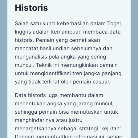
Historis
Salah satu kunci keberhasilan dalam Togel
Inggris adalah kemampuan membaca data
historis. Pemain yang cermat akan
mencatat hasil undian sebelumnya dan
menganalisis pola angka yang sering
muncul. Teknik ini memungkinkan pemain
untuk mengidentifikasi tren jangka panjang
yang tidak terlihat oleh pemain casual.
Data historis juga membantu dalam
menentukan angka yang jarang muncul,
sehingga pemain bisa memutuskan untuk
menghindarinya atau justru
menargetkannya sebagai strategi “kejutan”.
Dengan memanfaatkan informasi ini, setiap