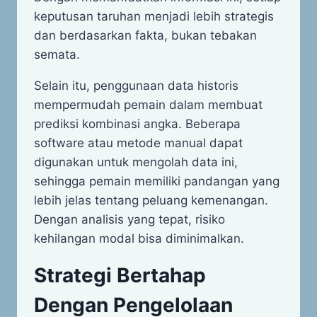
keputusan taruhan menjadi lebih strategis
dan berdasarkan fakta, bukan tebakan
semata.
Selain itu, penggunaan data historis
mempermudah pemain dalam membuat
prediksi kombinasi angka. Beberapa
software atau metode manual dapat
digunakan untuk mengolah data ini,
sehingga pemain memiliki pandangan yang
lebih jelas tentang peluang kemenangan.
Dengan analisis yang tepat, risiko
kehilangan modal bisa diminimalkan.
Strategi Bertahap
Dengan Pengelolaan